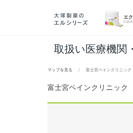
エ
EQUE
取扱い医療機関
マップを見る
富士宮ペインクリニック
富士宮ペインクリニック