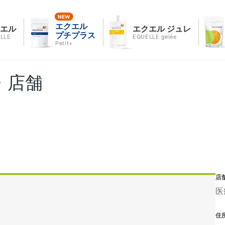
エクエル
クエル
エクエル ジュレ
プチプラス
LLE
EQUELLE gelée
Petit+
・店舗
店
医
住