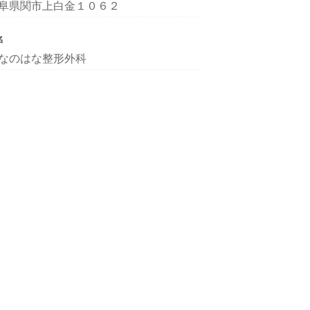
阜県関市上白金１０６２
名
なのはな整形外科