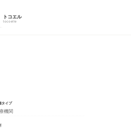
トコエル
tocoelle
舗タイプ
療機関
所