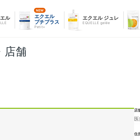
エクエル
クエル
エクエル ジュレ
プチプラス
LLE
EQUELLE gelée
Petit+
・店舗
店
医
住