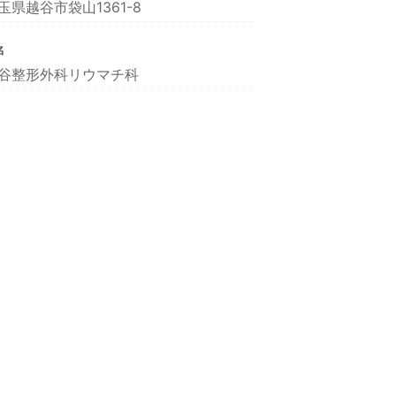
玉県越谷市袋山1361-8
名
谷整形外科リウマチ科