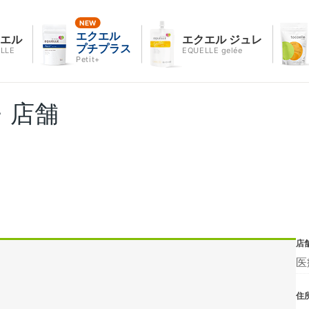
エクエル
クエル
エクエル ジュレ
プチプラス
LLE
EQUELLE gelée
Petit+
・店舗
店
医
住