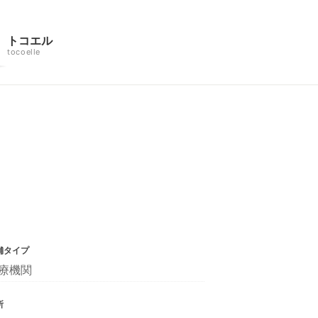
トコエル
tocoelle
舗タイプ
療機関
所