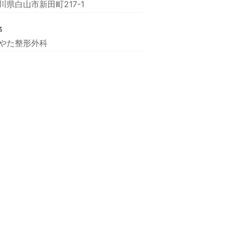
川県白山市新田町217-1
名
やた整形外科