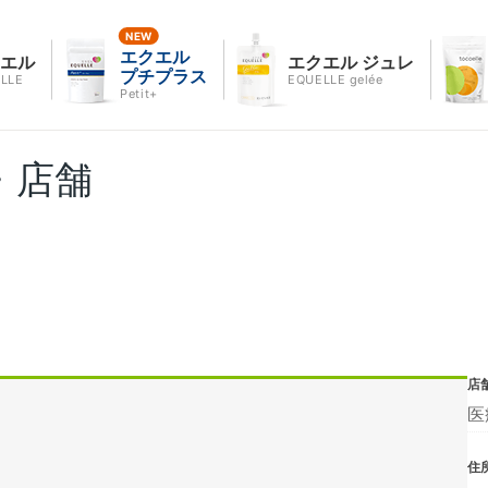
エクエル
クエル
エクエル ジュレ
プチプラス
LLE
EQUELLE gelée
Petit+
・店舗
店
医
住