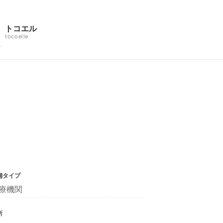
トコエル
tocoelle
舗タイプ
療機関
所