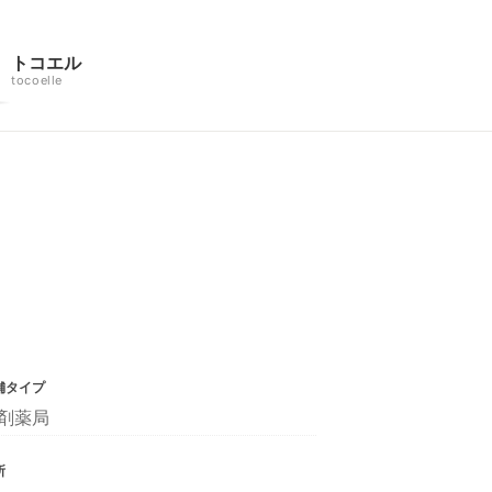
トコエル
tocoelle
舗タイプ
剤薬局
所