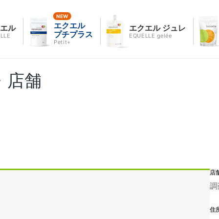
エクエル
クエル
エクエル ジュレ
プチプラス
LLE
EQUELLE gelée
Petit+
・店舗
店
調
住