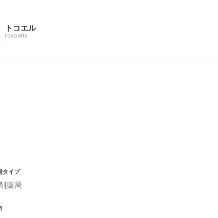
トコエル
tocoelle
舗タイプ
剤薬局
所