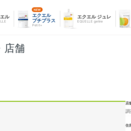
エクエル
クエル
エクエル ジュレ
プチプラス
LLE
EQUELLE gelée
Petit+
・店舗
店
調
住