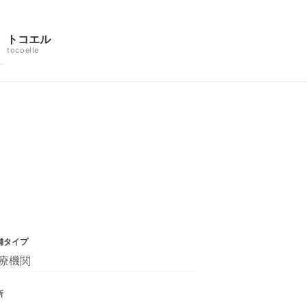
トコエル
tocoelle
舗タイプ
療機関
所