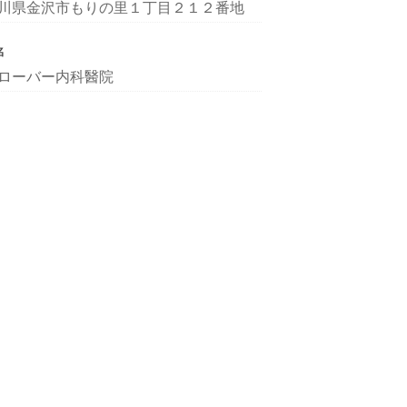
川県金沢市もりの里１丁目２１２番地
名
ローバー内科醫院