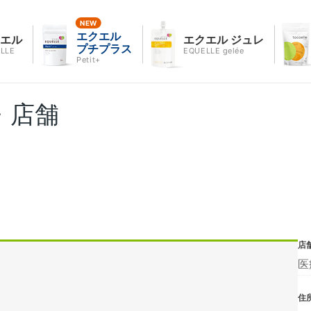
エクエル
クエル
エクエル ジュレ
プチプラス
LLE
EQUELLE gelée
Petit+
・店舗
店
医
住