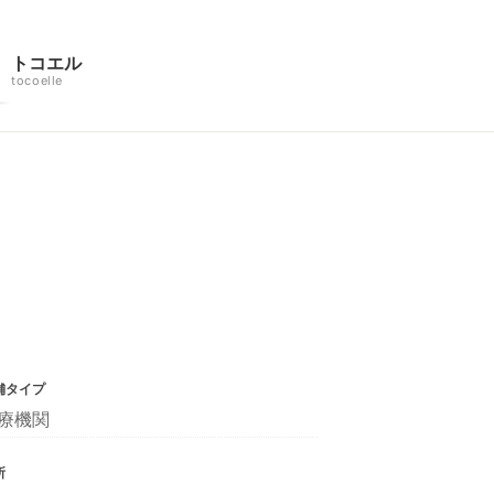
トコエル
tocoelle
舗タイプ
療機関
所