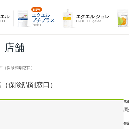
エクエル
クエル
エクエル ジュレ
プチプラス
LLE
EQUELLE gelée
Petit+
・店舗
店（保険調剤窓口）
店（保険調剤窓口）
店
調
住