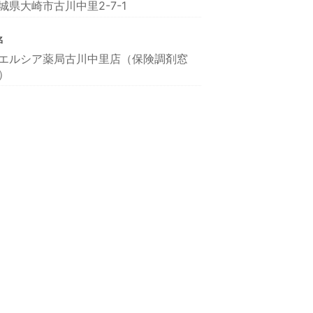
城県大崎市古川中里2-7-1
名
エルシア薬局古川中里店（保険調剤窓
）