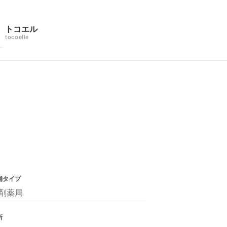
トコエル
tocoelle
舗タイプ
剤薬局
所