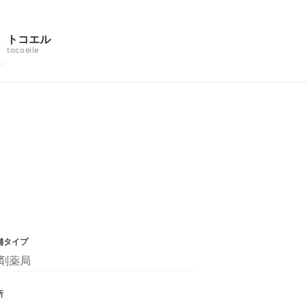
トコエル
tocoelle
舗タイプ
剤薬局
所