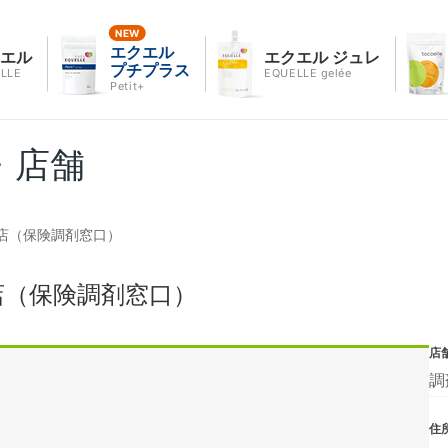
エクエル
クエル
エクエル ジュレ
プチプラス
LLE
EQUELLE gelée
Petit+
・店舗
店（保険調剤窓口）
店（保険調剤窓口）
店
調
住