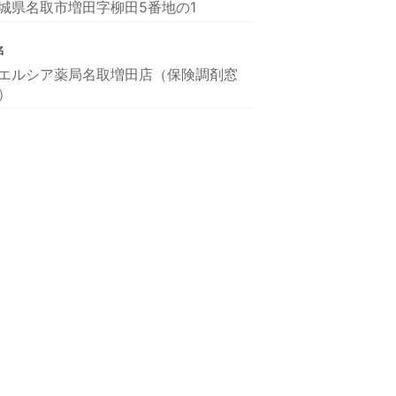
城県名取市増田字柳田5番地の1
名
エルシア薬局名取増田店（保険調剤窓
）