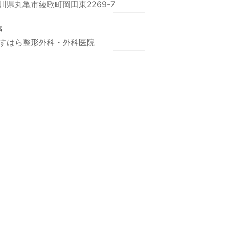
川県丸亀市綾歌町岡田東2269-7
名
すはら整形外科・外科医院