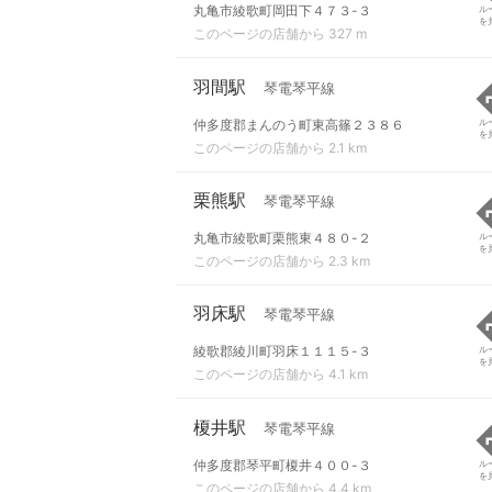
丸亀市綾歌町岡田下４７３-３
ル
を
このページの店舗から 327 m
羽間駅
琴電琴平線
仲多度郡まんのう町東高篠２３８６
ル
を
このページの店舗から 2.1 km
栗熊駅
琴電琴平線
丸亀市綾歌町栗熊東４８０-２
ル
を
このページの店舗から 2.3 km
羽床駅
琴電琴平線
綾歌郡綾川町羽床１１１５-３
ル
を
このページの店舗から 4.1 km
榎井駅
琴電琴平線
仲多度郡琴平町榎井４００-３
ル
を
このページの店舗から 4.4 km