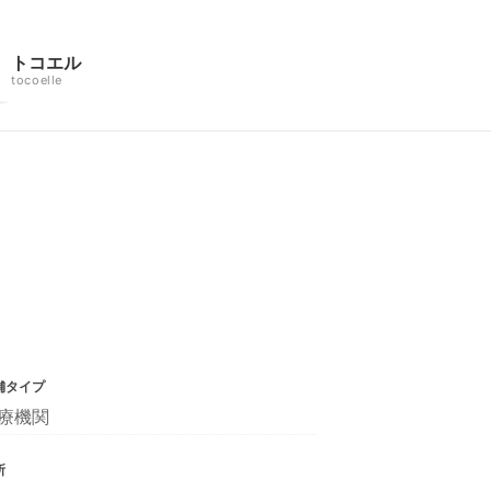
トコエル
tocoelle
舗タイプ
療機関
所