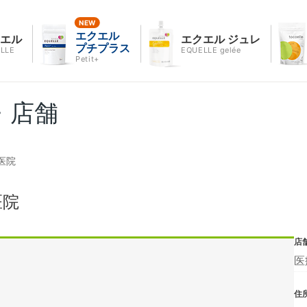
エクエル
クエル
エクエル ジュレ
プチプラス
LLE
EQUELLE gelée
Petit+
・店舗
医院
医院
店
医
住