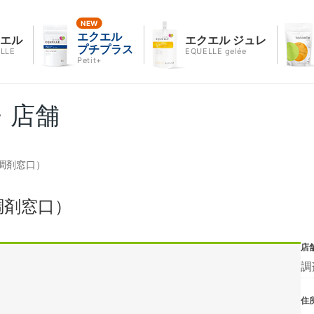
エクエル
クエル
エクエル ジュレ
プチプラス
LLE
EQUELLE gelée
Petit+
・店舗
調剤窓口）
調剤窓口）
店
調
住