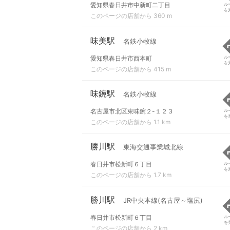
愛知県春日井市中新町二丁目
ル
を
このページの店舗から 360 m
味美駅
名鉄小牧線
愛知県春日井市西本町
ル
を
このページの店舗から 415 m
味鋺駅
名鉄小牧線
名古屋市北区東味鋺２-１２３
ル
を
このページの店舗から 1.1 km
勝川駅
東海交通事業城北線
春日井市松新町６丁目
ル
を
このページの店舗から 1.7 km
勝川駅
JR中央本線(名古屋～塩尻)
春日井市松新町６丁目
ル
を
このページの店舗から 2 km