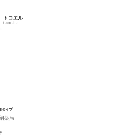
トコエル
tocoelle
舗タイプ
剤薬局
所