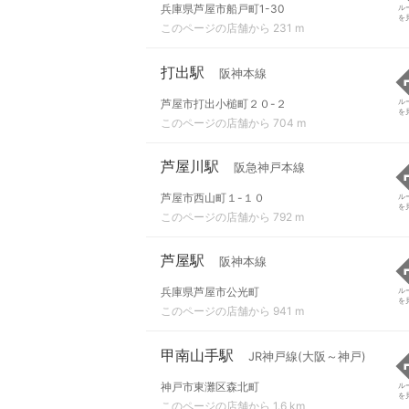
兵庫県芦屋市船戸町1-30
ル
を
このページの店舗から 231 m
打出駅
阪神本線
芦屋市打出小槌町２０-２
ル
を
このページの店舗から 704 m
芦屋川駅
阪急神戸本線
芦屋市西山町１-１０
ル
を
このページの店舗から 792 m
芦屋駅
阪神本線
兵庫県芦屋市公光町
ル
を
このページの店舗から 941 m
甲南山手駅
JR神戸線(大阪～神戸)
神戸市東灘区森北町
ル
を
このページの店舗から 1.6 km