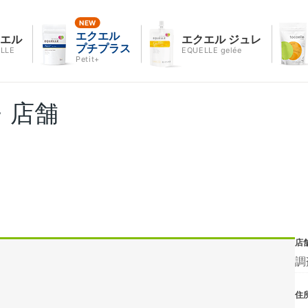
エクエル
クエル
エクエル ジュレ
プチプラス
LLE
EQUELLE gelée
Petit+
・店舗
店
調
住