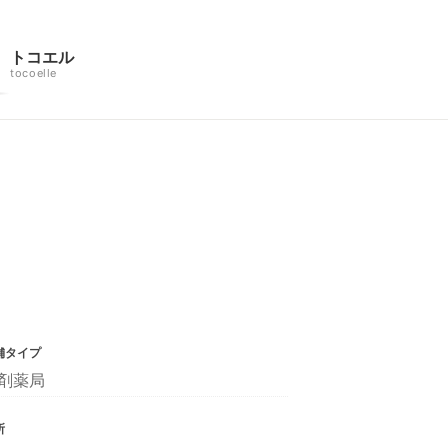
トコエル
tocoelle
舗タイプ
剤薬局
所