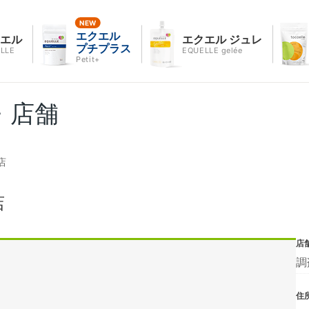
エクエル
クエル
エクエル ジュレ
プチプラス
LLE
EQUELLE gelée
Petit+
・店舗
店
店
店
調
住