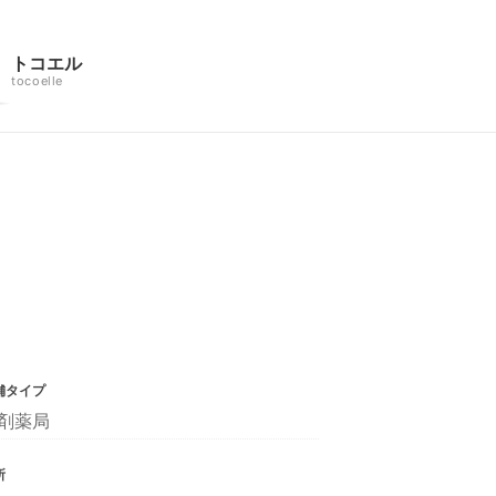
トコエル
tocoelle
舗タイプ
剤薬局
所