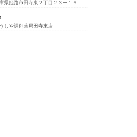
庫県姫路市田寺東２丁目２３ー１６
名
うしや調剤薬局田寺東店