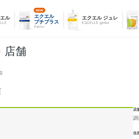
エクエル
クエル
エクエル ジュレ
プチプラス
LLE
EQUELLE gelée
Petit+
・店舗
店
店
店
調
住