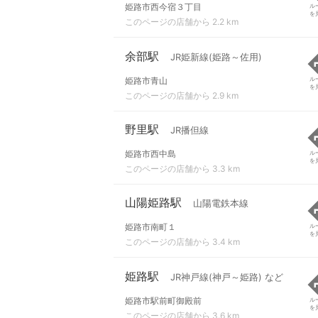
姫路市西今宿３丁目
ル
を
このページの店舗から 2.2 km
余部駅
JR姫新線(姫路～佐用)
姫路市青山
ル
を
このページの店舗から 2.9 km
野里駅
JR播但線
姫路市西中島
ル
を
このページの店舗から 3.3 km
山陽姫路駅
山陽電鉄本線
姫路市南町１
ル
を
このページの店舗から 3.4 km
姫路駅
JR神戸線(神戸～姫路) など
姫路市駅前町御殿前
ル
を
このページの店舗から 3.6 km