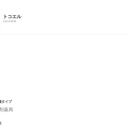
トコエル
tocoelle
舗タイプ
剤薬局
所