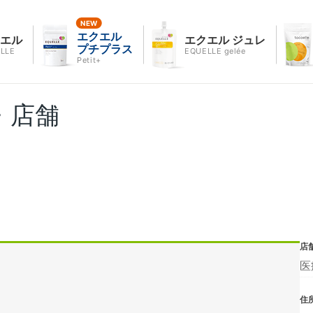
エクエル
クエル
エクエル ジュレ
プチプラス
LLE
EQUELLE gelée
Petit+
・店舗
店
医
住