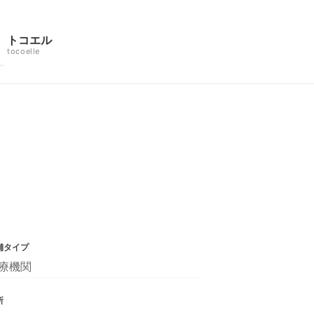
トコエル
tocoelle
舗タイプ
療機関
所