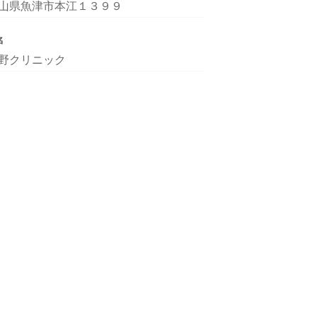
山県魚津市本江１３９９
名
野クリニック