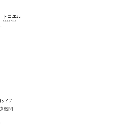
トコエル
tocoelle
舗タイプ
療機関
所