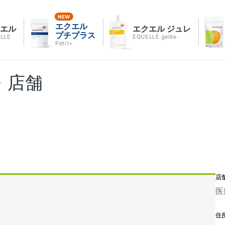
エクエル
クエル
エクエル ジュレ
プチプラス
LLE
EQUELLE gelée
Petit+
・店舗
店
医
住