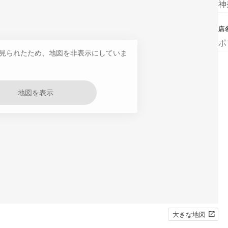
神
店
ポ
見られたため、地図を非表示にしていま
地図を表示
大きな地図