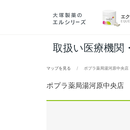
エ
EQUE
取扱い医療機関
マップを見る
ポプラ薬局湯河原中央店
ポプラ薬局湯河原中央店