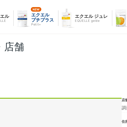
エクエル
クエル
エクエル ジュレ
プチプラス
LLE
EQUELLE gelée
Petit+
・店舗
店
調
住