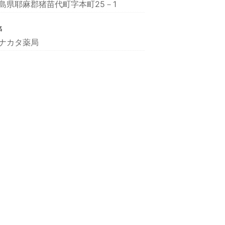
島県耶麻郡猪苗代町字本町25－1
名
ナカタ薬局