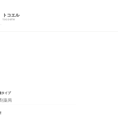
トコエル
tocoelle
舗タイプ
剤薬局
所