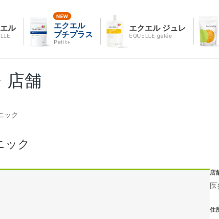
エクエル
クエル
エクエル ジュレ
プチプラス
LLE
EQUELLE gelée
Petit+
・店舗
ニック
ニック
店
医
住