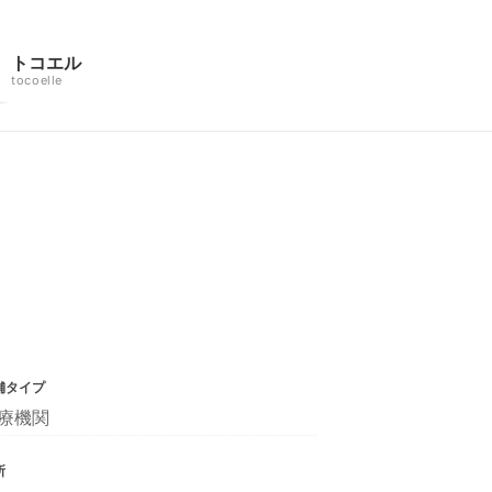
トコエル
tocoelle
舗タイプ
療機関
所