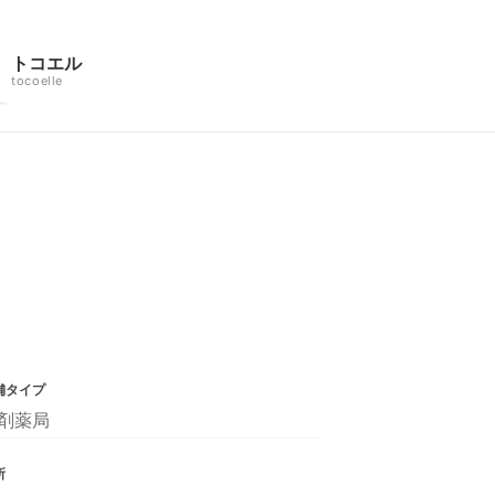
トコエル
tocoelle
舗タイプ
剤薬局
所