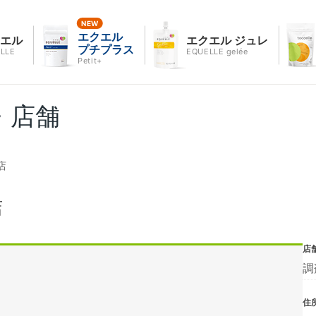
エクエル
クエル
エクエル ジュレ
プチプラス
LLE
EQUELLE gelée
Petit+
・店舗
店
店
店
調
住