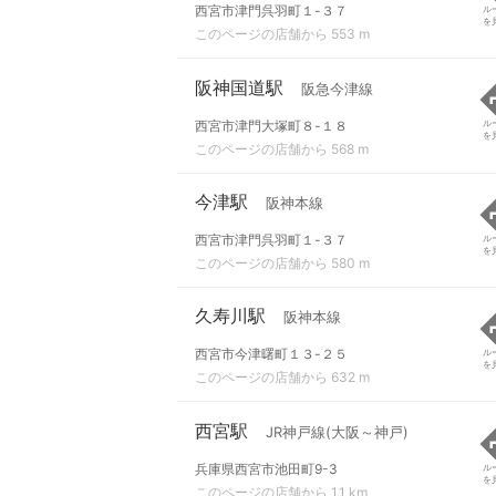
西宮市津門呉羽町１-３７
ル
を
このページの店舗から 553 m
阪神国道駅
阪急今津線
西宮市津門大塚町８-１８
ル
を
このページの店舗から 568 m
今津駅
阪神本線
西宮市津門呉羽町１-３７
ル
を
このページの店舗から 580 m
久寿川駅
阪神本線
西宮市今津曙町１３-２５
ル
を
このページの店舗から 632 m
西宮駅
JR神戸線(大阪～神戸)
兵庫県西宮市池田町9-3
ル
を
このページの店舗から 1.1 km