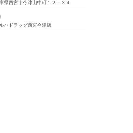
庫県西宮市今津山中町１２－３４
名
ルハドラッグ西宮今津店