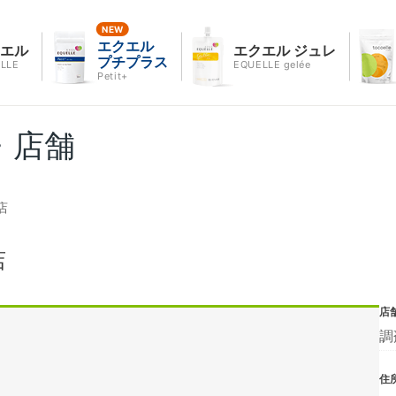
エクエル
クエル
エクエル ジュレ
プチプラス
LLE
EQUELLE gelée
Petit+
・店舗
店
店
店
調
住