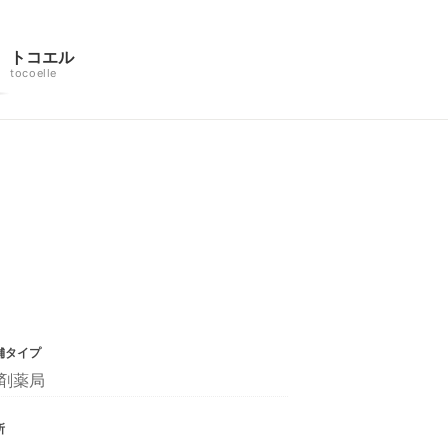
トコエル
tocoelle
舗タイプ
剤薬局
所