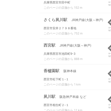
兵庫県西宮市田中町
ル
を
このページの店舗から 152 m
さくら夙川駅
JR神戸線(大阪～神戸)
西宮市安井２７９８番地
ル
を
このページの店舗から 752 m
西宮駅
JR神戸線(大阪～神戸)
兵庫県西宮市池田町9-3
ル
を
このページの店舗から 888 m
香櫨園駅
阪神本線
西宮市松下町１-１
ル
を
このページの店舗から 1 km
夙川駅
阪急神戸本線 など
西宮市相生町２-１
ル
を
このページの店舗から 1.1 km