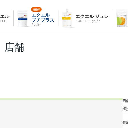
エクエル
クエル
エクエル ジュレ
プチプラス
LLE
EQUELLE gelée
Petit+
・店舗
店
調
住