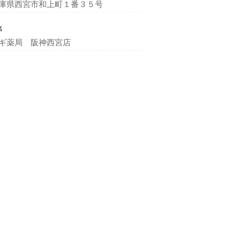
庫県西宮市和上町１番３５号
名
ギ薬局 阪神西宮店