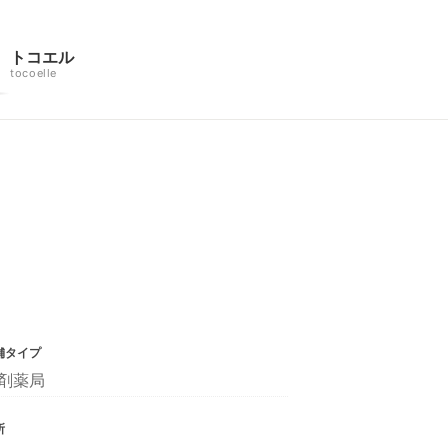
トコエル
tocoelle
舗タイプ
剤薬局
所