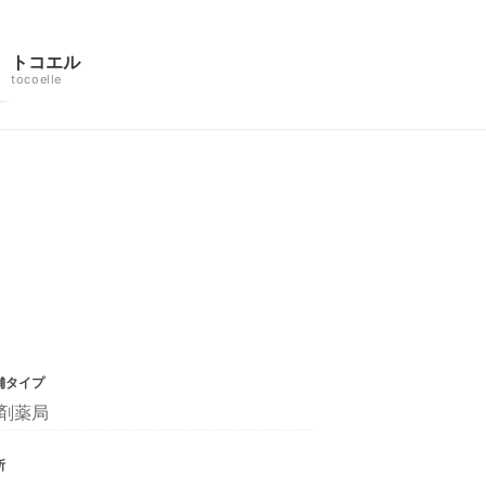
トコエル
tocoelle
舗タイプ
剤薬局
所