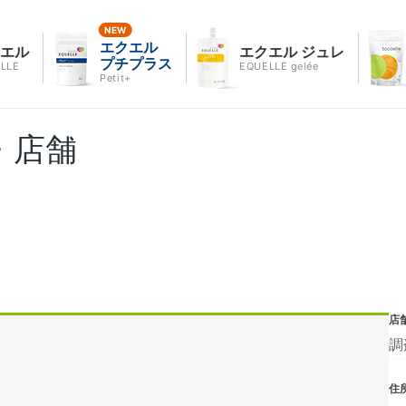
エクエル
クエル
エクエル ジュレ
プチプラス
LLE
EQUELLE gelée
Petit+
・店舗
店
調
住