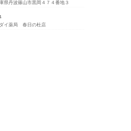
庫県丹波篠山市黒岡４７４番地３
名
ダイ薬局 春日の杜店