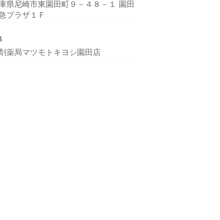
庫県尼崎市東園田町９－４８－１ 園田
急プラザ１Ｆ
名
剤薬局マツモトキヨシ園田店