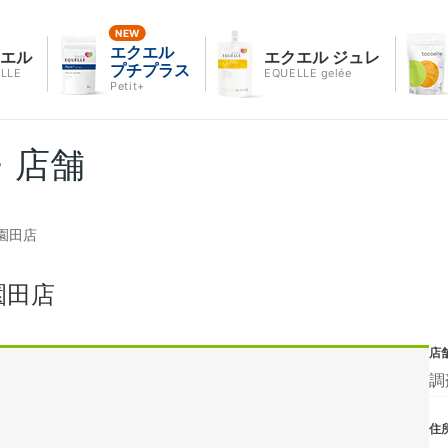
エクエル
クエル
エクエル ジュレ
プチプラス
LLE
EQUELLE gelée
Petit+
・店舗
園田店
園田店
店
調
住