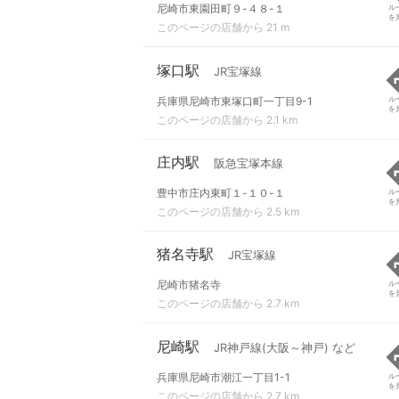
尼崎市東園田町９-４８-１
ル
を
このページの店舗から 21 m
塚口駅
JR宝塚線
兵庫県尼崎市東塚口町一丁目9-1
ル
を
このページの店舗から 2.1 km
庄内駅
阪急宝塚本線
豊中市庄内東町１-１０-１
ル
を
このページの店舗から 2.5 km
猪名寺駅
JR宝塚線
尼崎市猪名寺
ル
を
このページの店舗から 2.7 km
尼崎駅
JR神戸線(大阪～神戸) など
兵庫県尼崎市潮江一丁目1-1
ル
を
このページの店舗から 2.7 km