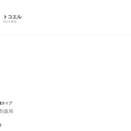
トコエル
tocoelle
舗タイプ
剤薬局
所