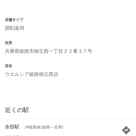
店舗タイプ
調剤薬局
住所
兵庫県姫路市御立西一丁目２２番３７号
店名
ウエルシア姫路御立西店
近くの駅
余部駅
JR姫新線(姫路～佐用)