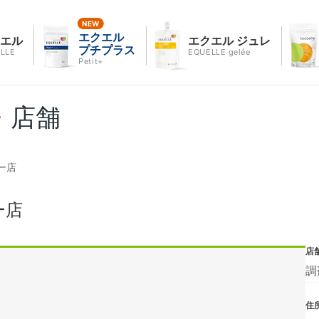
エクエル
クエル
エクエル ジュレ
プチプラス
LLE
EQUELLE gelée
Petit+
・店舗
ー店
ー店
店
調
住