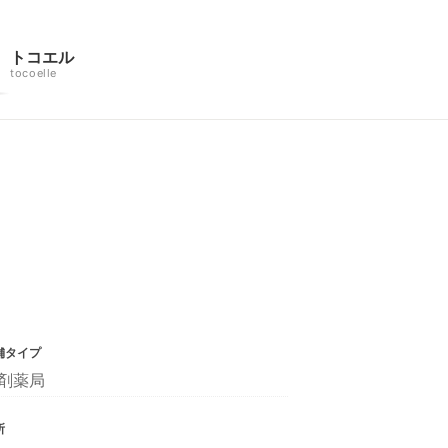
トコエル
tocoelle
舗タイプ
剤薬局
所