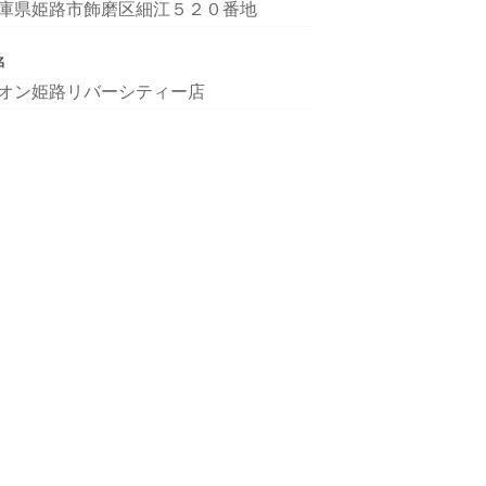
庫県姫路市飾磨区細江５２０番地
名
オン姫路リバーシティー店