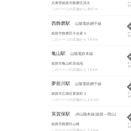
兵庫県姫路市飾磨区清水
ル
を
このページの店舗から 863 m
西飾磨駅
山陽電鉄網干線
姫路市飾磨区今在家４
ル
を
このページの店舗から 1.4 km
亀山駅
山陽電鉄本線
姫路市亀山町高福地
ル
を
このページの店舗から 1.6 km
夢前川駅
山陽電鉄網干線
姫路市広畑区東新町３
ル
を
このページの店舗から 2.4 km
英賀保駅
JR山陽本線(姫路～岡山)
姫路市飾磨区山崎
ル
を
このページの店舗から 2.5 km