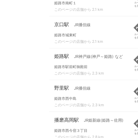
姫路市南町１
ル
を
このページの店舗から 2.1 km
京口駅
JR播但線
姫路市城東町
ル
を
このページの店舗から 2.1 km
姫路駅
JR神戸線(神戸～姫路) など
姫路市駅前町御殿前
ル
を
このページの店舗から 2.3 km
野里駅
JR播但線
姫路市西中島
ル
を
このページの店舗から 2.3 km
播磨高岡駅
JR姫新線(姫路～佐用)
姫路市西今宿３丁目
ル
を
このページの店舗から 2.8 km