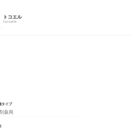
トコエル
tocoelle
舗タイプ
剤薬局
所