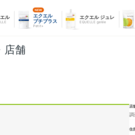
エクエル
クエル
エクエル ジュレ
プチプラス
LLE
EQUELLE gelée
Petit+
・店舗
店
調
住