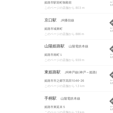
姫路市駅前町御殿前
ル
を
このページの店舗から 803 m
京口駅
JR播但線
姫路市城東町
ル
を
このページの店舗から 886 m
山陽姫路駅
山陽電鉄本線
姫路市南町１
ル
を
このページの店舗から 939 m
東姫路駅
JR神戸線(神戸～姫路)
姫路市市之郷字高田1046-26
ル
を
このページの店舗から 1.3 km
手柄駅
山陽電鉄本線
姫路市東延末５
ル
を
このページの店舗から 1.9 km