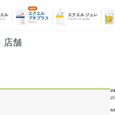
エクエル
クエル
エクエル ジュレ
プチプラス
LLE
EQUELLE gelée
Petit+
・店舗
店
調
住