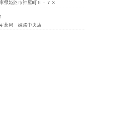
庫県姫路市神屋町６－７３
名
ギ薬局 姫路中央店