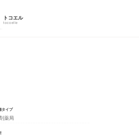
トコエル
tocoelle
舗タイプ
剤薬局
所