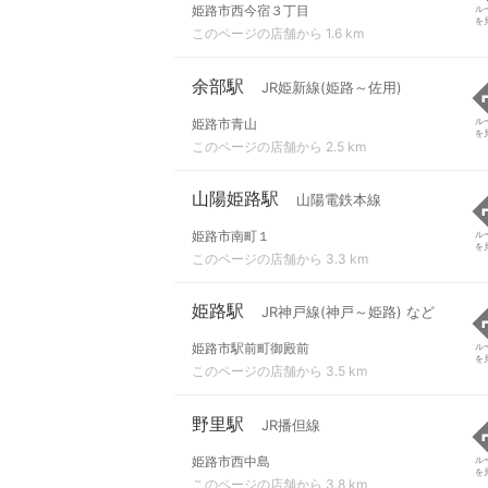
姫路市西今宿３丁目
ル
を
このページの店舗から 1.6 km
余部駅
JR姫新線(姫路～佐用)
姫路市青山
ル
を
このページの店舗から 2.5 km
山陽姫路駅
山陽電鉄本線
姫路市南町１
ル
を
このページの店舗から 3.3 km
姫路駅
JR神戸線(神戸～姫路) など
姫路市駅前町御殿前
ル
を
このページの店舗から 3.5 km
野里駅
JR播但線
姫路市西中島
ル
を
このページの店舗から 3.8 km