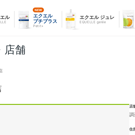
エクエル
クエル
エクエル ジュレ
プチプラス
LLE
EQUELLE gelée
Petit+
・店舗
店
店
店
調
住