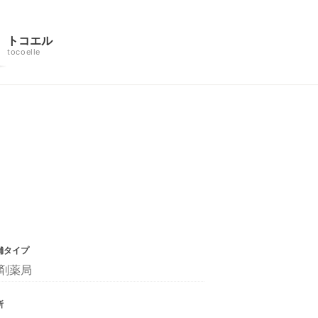
トコエル
tocoelle
舗タイプ
剤薬局
所