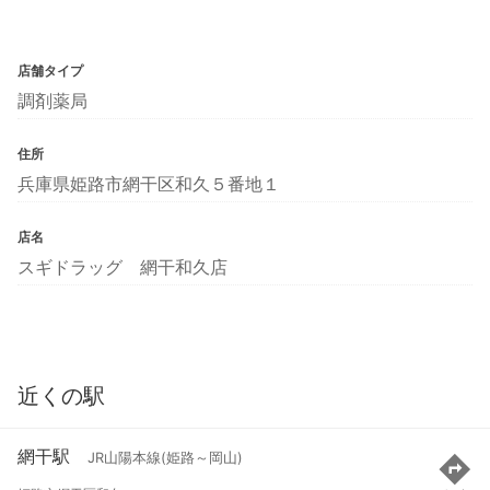
店舗タイプ
調剤薬局
住所
兵庫県姫路市網干区和久５番地１
店名
スギドラッグ 網干和久店
近くの駅
網干駅
JR山陽本線(姫路～岡山)