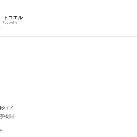
トコエル
tocoelle
舗タイプ
療機関
所