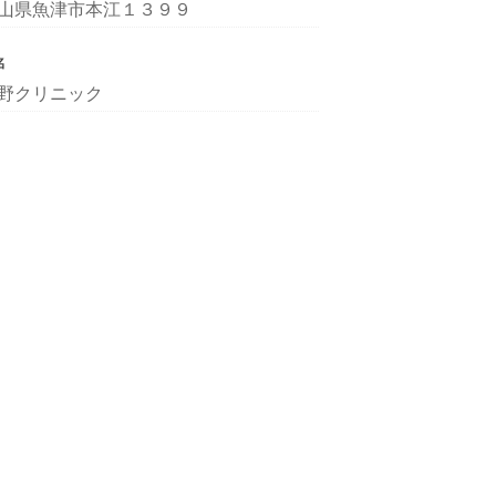
山県魚津市本江１３９９
名
野クリニック