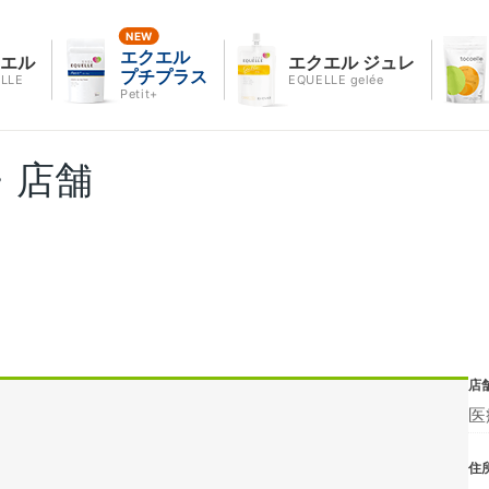
エクエル
クエル
エクエル ジュレ
プチプラス
LLE
EQUELLE gelée
Petit+
・店舗
店
医
住