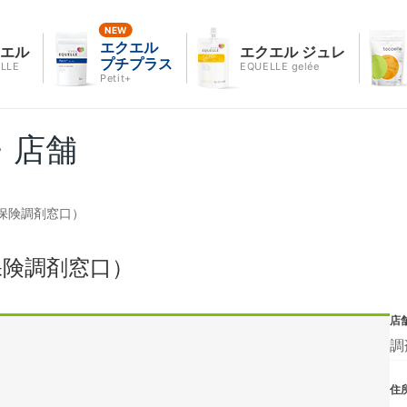
エクエル
クエル
エクエル ジュレ
プチプラス
LLE
EQUELLE gelée
Petit+
・店舗
保険調剤窓口）
保険調剤窓口）
店
調
住