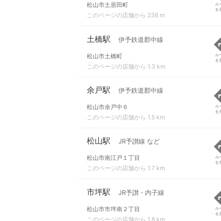
松山市土居田町
ル
を
このページの店舗から 236 m
土橋駅
伊予鉄道郡中線
松山市土橋町
ル
を
このページの店舗から 1.3 km
余戸駅
伊予鉄道郡中線
松山市余戸中６
ル
を
このページの店舗から 1.5 km
松山駅
JR予讃線 など
松山市南江戸１丁目
ル
を
このページの店舗から 1.7 km
市坪駅
JR予讃・内子線
松山市市坪南２丁目
ル
を
このページの店舗から 1.8 km