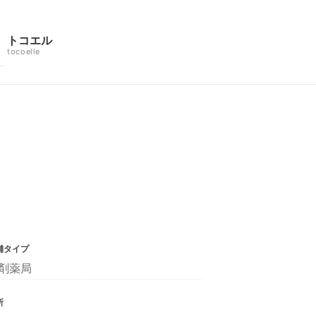
トコエル
tocoelle
舗タイプ
剤薬局
所