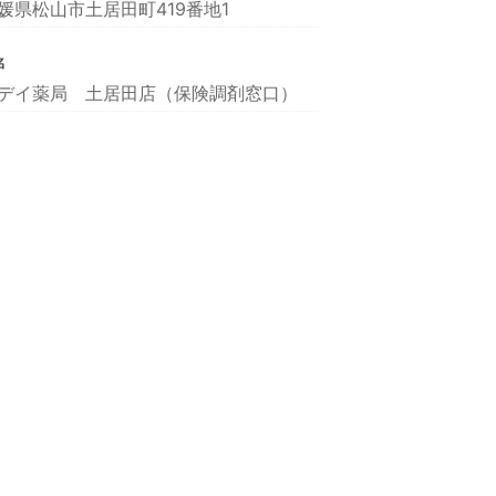
媛県松山市土居田町419番地1
名
デイ薬局 土居田店（保険調剤窓口）