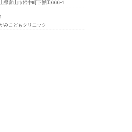
山県富山市婦中町下轡田666-1
名
がみこどもクリニック