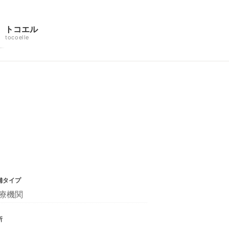
トコエル
tocoelle
舗タイプ
療機関
所