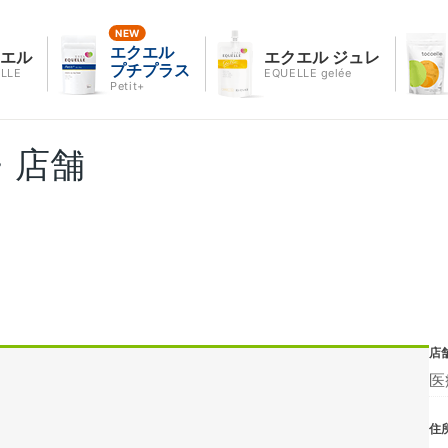
エクエル
クエル
エクエル ジュレ
プチプラス
LLE
EQUELLE gelée
Petit+
・店舗
店
医
住