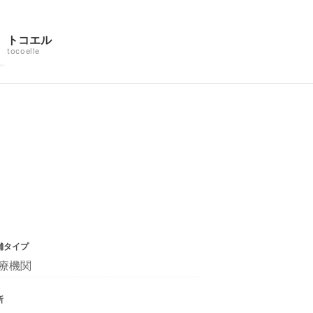
トコエル
tocoelle
舗タイプ
療機関
所