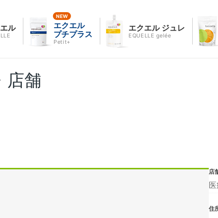
エクエル
クエル
エクエル ジュレ
プチプラス
LLE
EQUELLE gelée
Petit+
・店舗
店
医
住