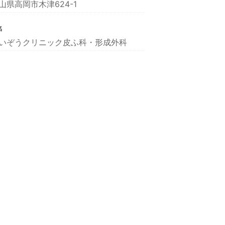
山県高岡市木津624-1
名
いぞうクリニック皮ふ科・形成外科