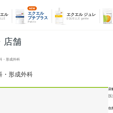
エクエル
クエル
エクエル ジュレ
プチプラス
LLE
EQUELLE gelée
Petit+
・店舗
科・形成外科
科・形成外科
店
医
住