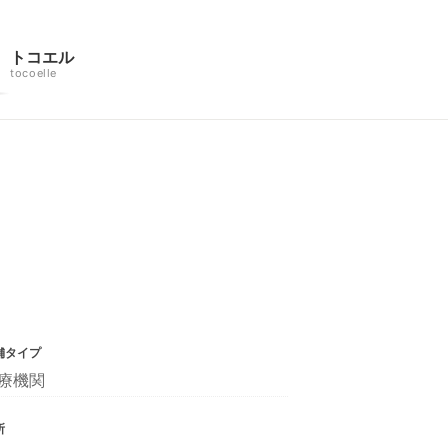
トコエル
tocoelle
舗タイプ
療機関
所