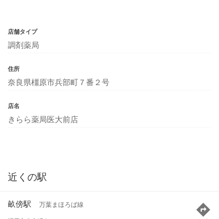
店舗タイプ
調剤薬局
住所
奈良県橿原市兵部町７番２号
店名
きらら薬局医大前店
近くの駅
畝傍駅
万葉まほろば線