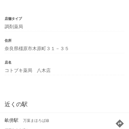
店舗タイプ
調剤薬局
住所
奈良県橿原市木原町３１－３５
店名
コトブキ薬局 八木店
近くの駅
畝傍駅
万葉まほろば線