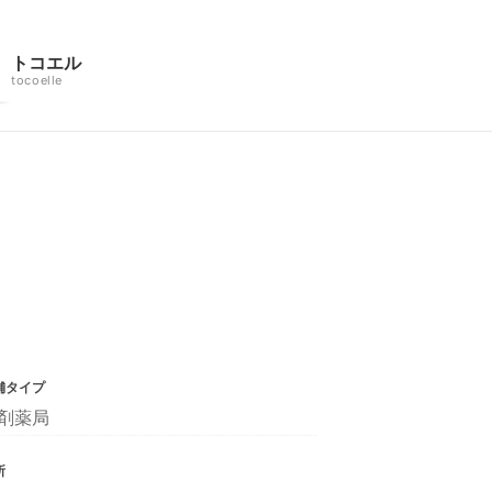
トコエル
tocoelle
舗タイプ
剤薬局
所