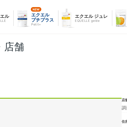
エクエル
クエル
エクエル ジュレ
プチプラス
LLE
EQUELLE gelée
Petit+
・店舗
店
調
住