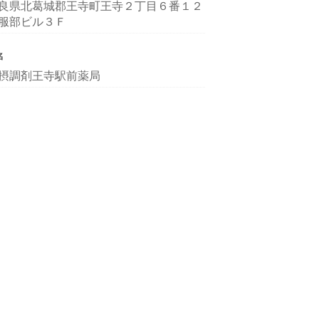
良県北葛城郡王寺町王寺２丁目６番１２
服部ビル３Ｆ
名
摂調剤王寺駅前薬局