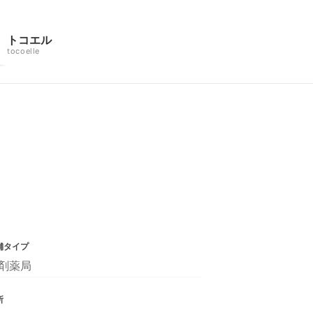
トコエル
tocoelle
舗タイプ
剤薬局
所