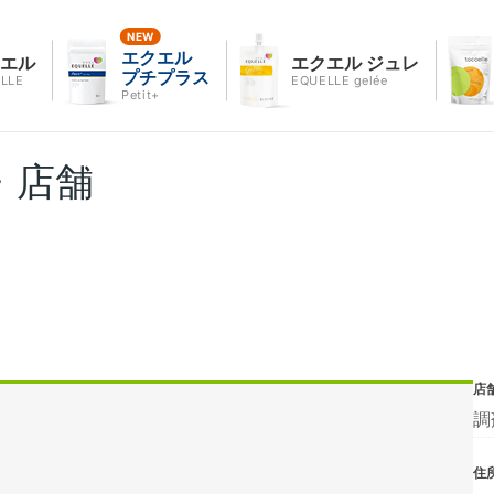
エクエル
クエル
エクエル ジュレ
プチプラス
LLE
EQUELLE gelée
Petit+
・店舗
店
調
住