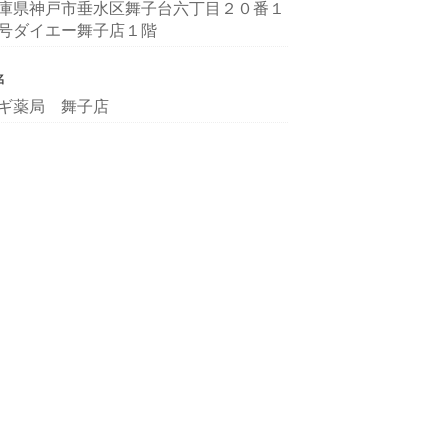
庫県神戸市垂水区舞子台六丁目２０番１
号ダイエー舞子店１階
名
ギ薬局 舞子店