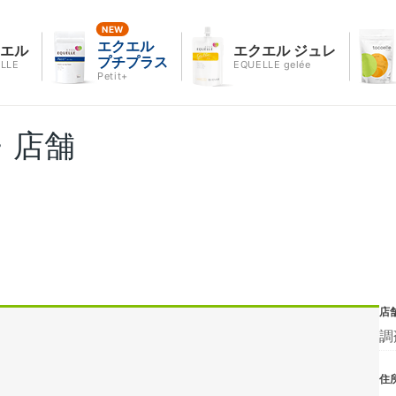
エクエル
クエル
エクエル ジュレ
プチプラス
LLE
EQUELLE gelée
Petit+
・店舗
店
調
住