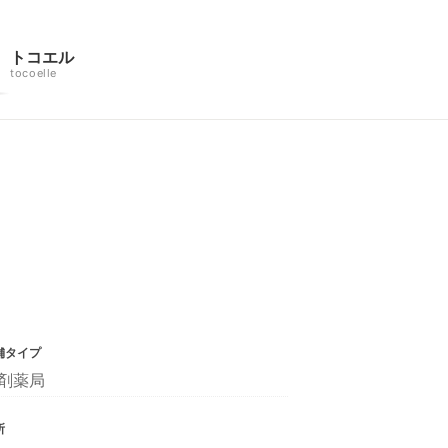
トコエル
tocoelle
舗タイプ
剤薬局
所