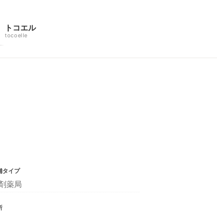
トコエル
tocoelle
舗タイプ
剤薬局
所