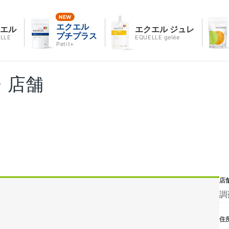
エクエル
クエル
エクエル ジュレ
プチプラス
LLE
EQUELLE gelée
Petit+
・店舗
店
調
住