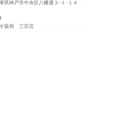
庫県神戸市中央区八幡通３-１-１４
名
ギ薬局 三宮店