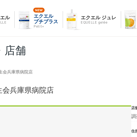
エクエル
クエル
エクエル ジュレ
プチプラス
LLE
EQUELLE gelée
Petit+
・店舗
生会兵庫県病院店
生会兵庫県病院店
店
調
住