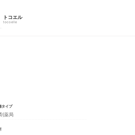
トコエル
tocoelle
舗タイプ
剤薬局
所