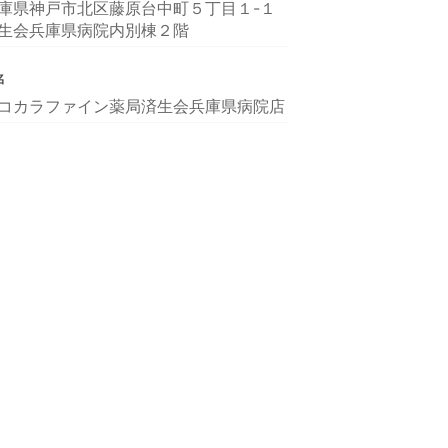
庫県神戸市北区藤原台中町５丁目１-１
生会兵庫県病院内別棟２階
名
コカラファイン薬局済生会兵庫県病院店