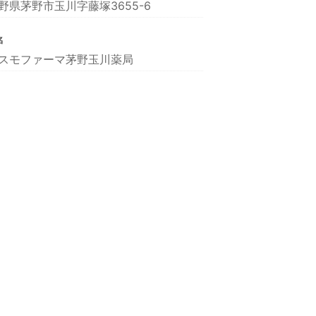
野県茅野市玉川字藤塚3655-6
名
スモファーマ茅野玉川薬局