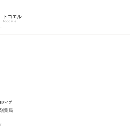
トコエル
tocoelle
舗タイプ
剤薬局
所