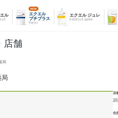
エクエル
クエル
エクエル ジュレ
プチプラス
LLE
EQUELLE gelée
Petit+
・店舗
薬局
薬局
店
調
住