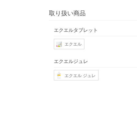
取り扱い商品
エクエルタブレット
エクエル
エクエルジュレ
エクエル ジュレ