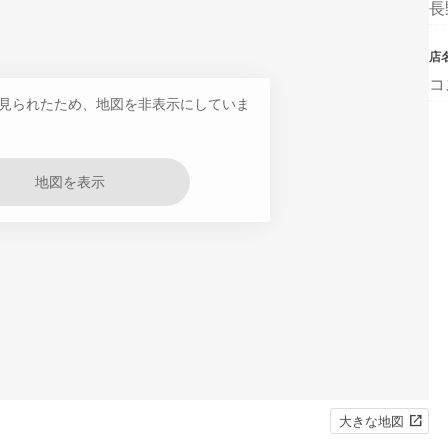
長
店
コ
見られたため、地図を非表示にしていま
地図を表示
大きな地図