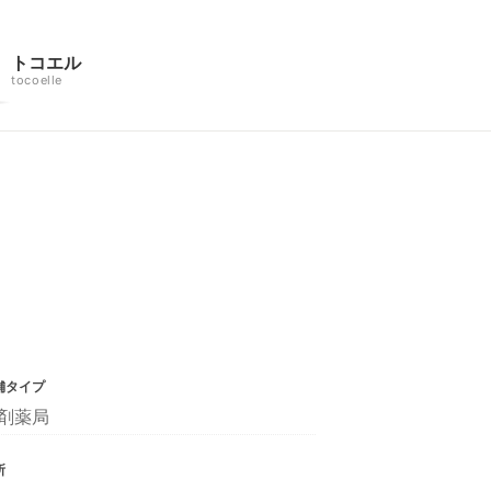
トコエル
tocoelle
舗タイプ
剤薬局
所