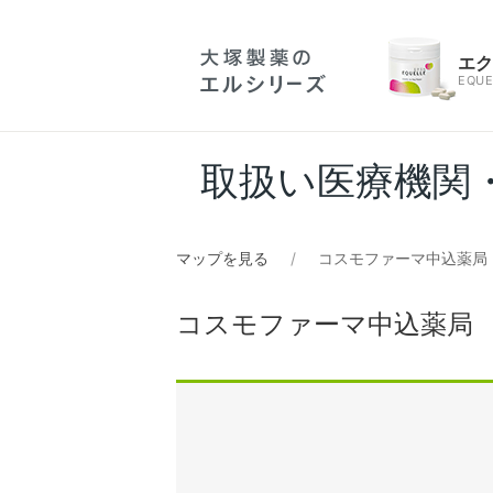
エ
EQUE
取扱い医療機関
マップを見る
コスモファーマ中込薬局
コスモファーマ中込薬局