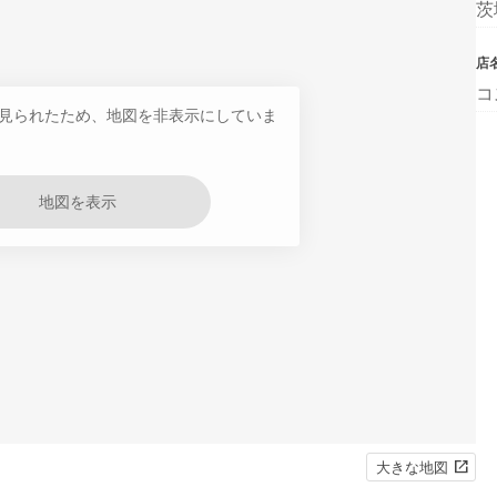
茨
店
コ
見られたため、地図を非表示にしていま
地図を表示
大きな地図