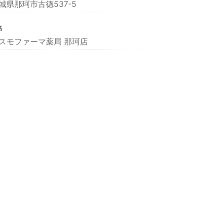
城県那珂市古徳537-5
名
スモファーマ薬局 那珂店