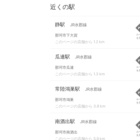
近くの駅
静駅
JR水郡線
那珂市下大賀
ル
を
このページの店舗から 1.2 km
瓜連駅
JR水郡線
那珂市瓜連
ル
を
このページの店舗から 1.3 km
常陸鴻巣駅
JR水郡線
那珂市鴻巣
ル
を
このページの店舗から 3.8 km
南酒出駅
JR水郡線
那珂市南酒出
ル
を
このページの店舗から 5.9 km