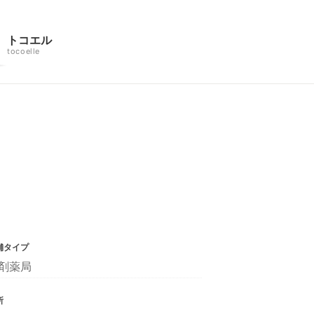
トコエル
tocoelle
舗タイプ
剤薬局
所