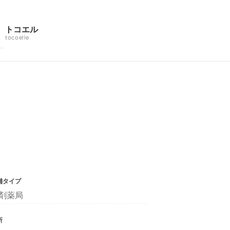
トコエル
tocoelle
舗タイプ
剤薬局
所