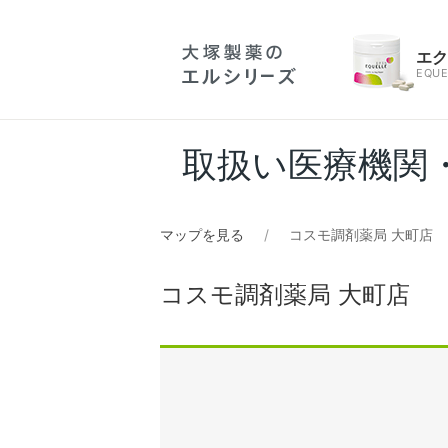
エ
EQUE
取扱い医療機関
マップを見る
コスモ調剤薬局 大町店
コスモ調剤薬局 大町店