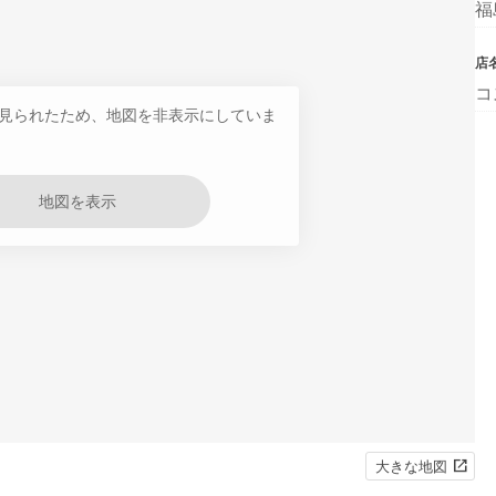
福
店
コ
見られたため、地図を非表示にしていま
地図を表示
大きな地図