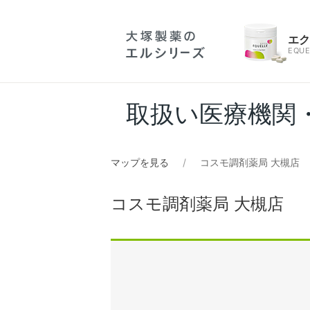
エ
EQUE
取扱い医療機関
マップを見る
コスモ調剤薬局 大槻店
コスモ調剤薬局 大槻店