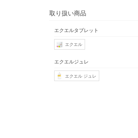
取り扱い商品
エクエルタブレット
エクエル
エクエルジュレ
エクエル ジュレ