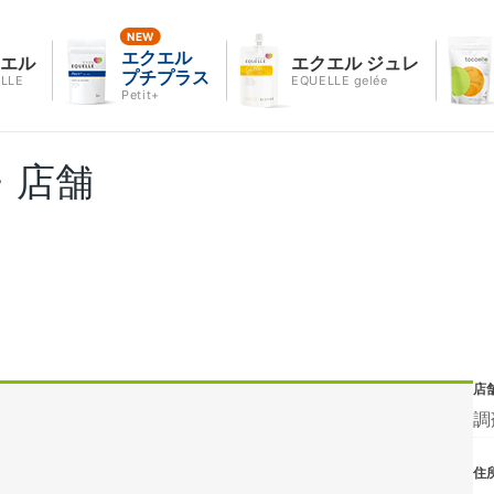
エクエル
クエル
エクエル ジュレ
プチプラス
LLE
EQUELLE gelée
Petit+
・店舗
店
調
住