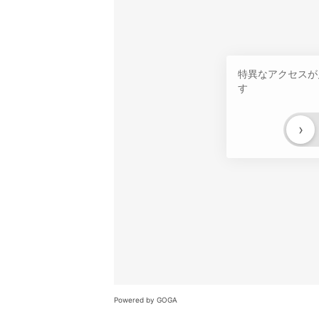
特異なアクセスが
す
›
Powered by GOGA