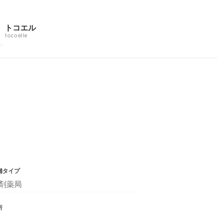
トコエル
tocoelle
舗タイプ
剤薬局
所