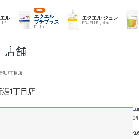
エクエル
クエル
エクエル ジュレ
プチプラス
LLE
EQUELLE gelée
Petit+
・店舗
新涯1丁目店
涯1丁目店
店
調
住