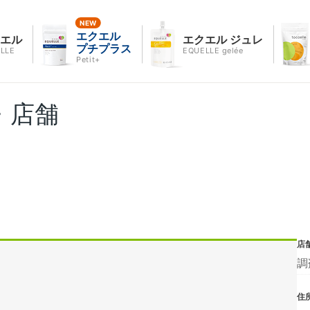
エクエル
クエル
エクエル ジュレ
プチプラス
LLE
EQUELLE gelée
Petit+
・店舗
店
調
住