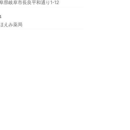
阜県岐阜市長良平和通り1-12
名
ほえみ薬局