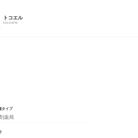
トコエル
tocoelle
舗タイプ
剤薬局
所